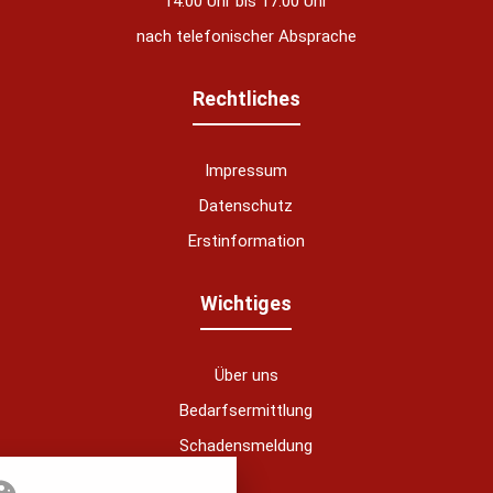
14:00 Uhr bis 17:00 Uhr
nach telefonischer Absprache
Rechtliches
Impressum
Datenschutz
Erstinformation
nstellungen
Wichtiges
über alle verwendeten Cookies und
chkeit folgende Kategorien zu
r zu blockieren.
Über uns
Bedarfsermittlung
Notwendig
Schadensmeldung
Analytics