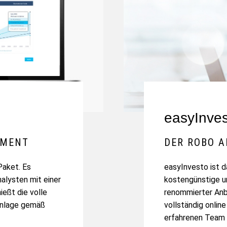
easyInve
EMENT
DER ROBO A
Paket. Es
easyInvesto ist d
alysten mit einer
kostengünstige u
eßt die volle
renommierter Anb
danlage gemäß
vollständig onlin
erfahrenen Team 