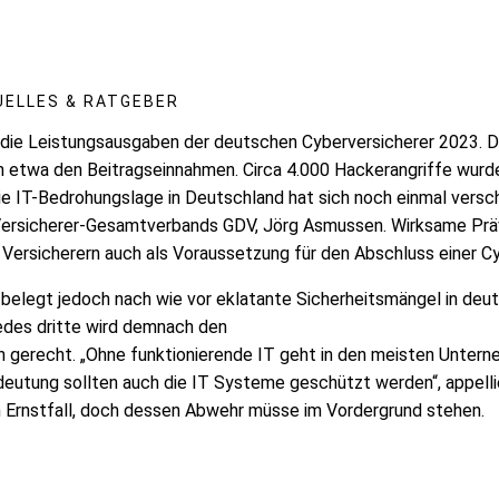
UELLES & RATGEBER
 die Leistungsausgaben der deutschen Cyberversicherer 2023. D
n etwa den Beitragseinnahmen. Circa 4.000 Hackerangriffe wurde
e IT-Bedrohungslage in Deutschland hat sich noch einmal versch
ersicherer-Gesamtverbands GDV, Jörg Asmussen. Wirksame Prä
 Versicherern auch als Voraussetzung für den Abschluss einer C
 belegt jedoch nach wie vor eklatante Sicherheitsmängel in deu
edes dritte wird demnach den
 gerecht. „Ohne funktionierende IT geht in den meisten Untern
deutung sollten auch die IT Systeme geschützt werden“, appelli
 Ernstfall, doch dessen Abwehr müsse im Vordergrund stehen.