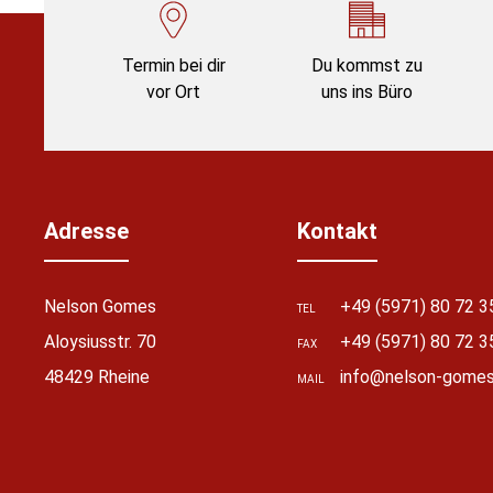
Termin bei dir
Du kommst zu
vor Ort
uns ins Büro
Adresse
Kontakt
Nelson Gomes
+49 (5971) 80 72 3
TEL
Aloysiusstr. 70
+49 (5971) 80 72 3
FAX
stellungen
48429 Rheine
info@nelson-gomes
MAIL
rwendeten Cookies und Skripte. Sie haben die
u akzeptieren oder zu blockieren.
Notwendig