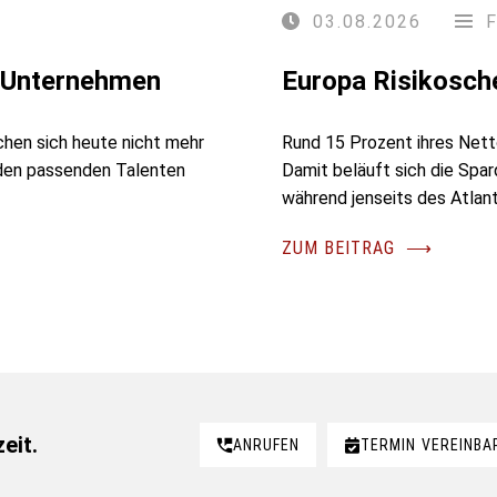
03.08.2026
r Unternehmen
Europa Risikosch
chen sich heute nicht mehr
Rund 15 Prozent ihres Nett
 den passenden Talenten
Damit beläuft sich die Spa
während jenseits des Atlant
ZUM BEITRAG
⟶
eit.
ANRUFEN
TERMIN
VEREINBA