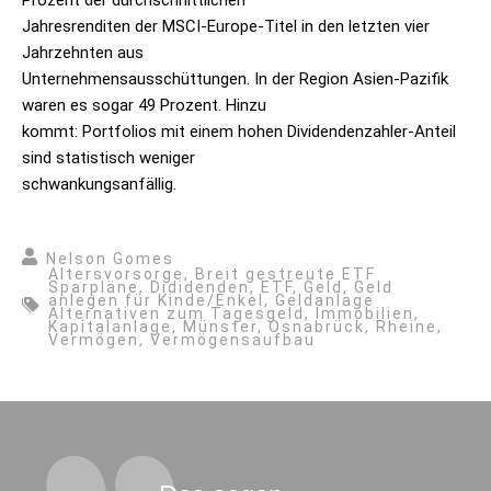
Prozent der durchschnittlichen
Jahresrenditen der MSCI-Europe-Titel in den letzten vier
Jahrzehnten aus
Unternehmensausschüttungen. In der Region Asien-Pazifik
waren es sogar 49 Prozent. Hinzu
kommt: Portfolios mit einem hohen Dividendenzahler-Anteil
sind statistisch weniger
schwankungsanfällig.
Nelson Gomes
Altersvorsorge
,
Breit gestreute ETF
Sparpläne
,
Dididenden
,
ETF
,
Geld
,
Geld
anlegen für Kinde/Enkel
,
Geldanlage
Alternativen zum Tagesgeld
,
Immobilien
,
Kapitalanlage
,
Münster
,
Osnabrück
,
Rheine
,
Vermögen
,
Vermögensaufbau