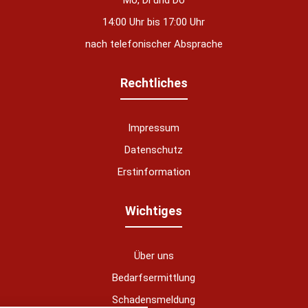
14:00 Uhr bis 17:00 Uhr
nach telefonischer Absprache
Rechtliches
Impressum
Datenschutz
Erstinformation
nstellungen
Wichtiges
über alle verwendeten Cookies und
chkeit folgende Kategorien zu
r zu blockieren.
Über uns
Bedarfsermittlung
Notwendig
Schadensmeldung