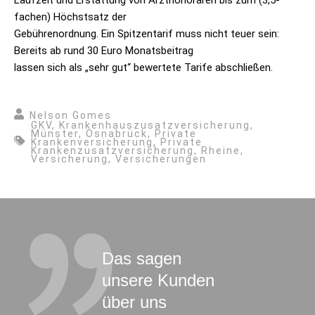
Laufzeit und Erstattung von Arzthonoraren bis zum (3,5-
fachen) Höchstsatz der
Gebührenordnung. Ein Spitzentarif muss nicht teuer sein:
Bereits ab rund 30 Euro Monatsbeitrag
lassen sich als „sehr gut“ bewertete Tarife abschließen.
Nelson Gomes
GKV
,
Krankenhauszusatzversicherung
,
Münster
,
Osnabrück
,
Private
Krankenversicherung
,
Private
Krankenzusatzversicherung
,
Rheine
,
Versicherung
,
Versicherungen
Das sagen
unsere Kunden
über uns