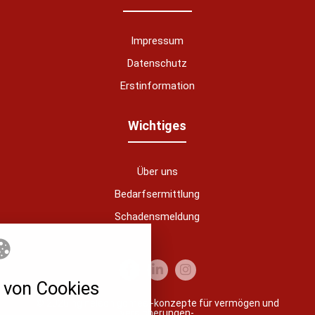
Impressum
Datenschutz
Erstinformation
nstellungen
Wichtiges
über alle verwendeten Cookies und
chkeit folgende Kategorien zu
r zu blockieren.
Über uns
Bedarfsermittlung
Notwendig
Schadensmeldung
Analytics
Performance
von Cookies
© 2026 ng nelson gomes -konzepte für vermögen und
Marketing
versicherungen-
bypass