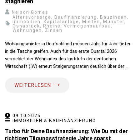
stagnieren
Nelson Gomes
Altersvorsorge
,
Baufinanzierung
,
Bauzinsen
,
Immobilien
,
Kapitalanlage
,
Mieten
,
Münster
,
Osnabrück
,
Rheine
,
Vermögensaufbau
,
Wohnungen
,
Zinsen
Wohnungsmieter in Deutschland müssen Jahr für Jahr tiefer
in die Tasche greifen. Auch für das erste Quartal 2026
vermeldet der Wohnindex des Instituts der deutschen
Wirtschaft (IW) erneut Steigerungsraten deutlich über der …
⟶
WEITERLESEN
09.10.2025
IMMOBILIEN & BAUFINANZIERUNG
Turbo für Deine Baufinanzierung: Wie Du mit der
richtigen Tilgungsstrategie Jahre sparst