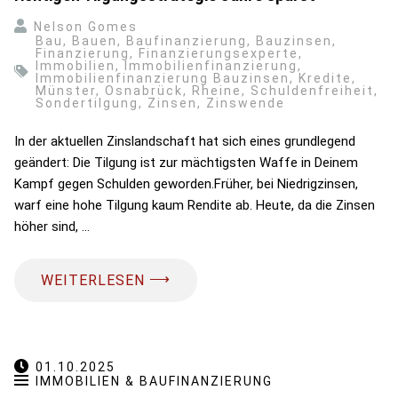
Nelson Gomes
Bau
,
Bauen
,
Baufinanzierung
,
Bauzinsen
,
Finanzierung
,
Finanzierungsexperte
,
Immobilien
,
Immobilienfinanzierung
,
Immobilienfinanzierung Bauzinsen
,
Kredite
,
Münster
,
Osnabrück
,
Rheine
,
Schuldenfreiheit
,
Sondertilgung
,
Zinsen
,
Zinswende
In der aktuellen Zinslandschaft hat sich eines grundlegend
geändert: Die Tilgung ist zur mächtigsten Waffe in Deinem
Kampf gegen Schulden geworden.Früher, bei Niedrigzinsen,
warf eine hohe Tilgung kaum Rendite ab. Heute, da die Zinsen
höher sind, …
⟶
WEITERLESEN
01.10.2025
IMMOBILIEN & BAUFINANZIERUNG