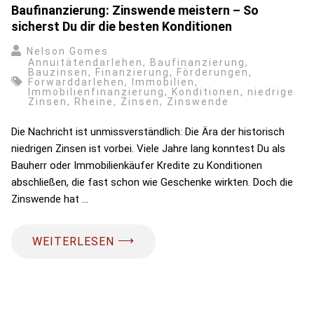
Baufinanzierung: Zinswende meistern – So
sicherst Du dir die besten Konditionen
Nelson Gomes
Annuitätendarlehen
,
Baufinanzierung
,
Bauzinsen
,
Finanzierung
,
Förderungen
,
Forwarddarlehen
,
Immobilien
,
Immobilienfinanzierung
,
Konditionen
,
niedrige
Zinsen
,
Rheine
,
Zinsen
,
Zinswende
Die Nachricht ist unmissverständlich: Die Ära der historisch
niedrigen Zinsen ist vorbei. Viele Jahre lang konntest Du als
Bauherr oder Immobilienkäufer Kredite zu Konditionen
abschließen, die fast schon wie Geschenke wirkten. Doch die
Zinswende hat …
⟶
WEITERLESEN