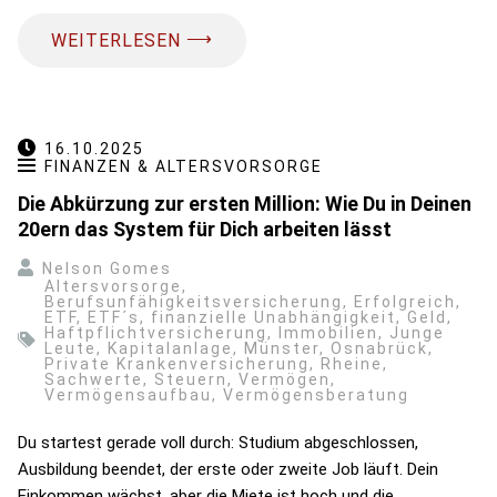
⟶
WEITERLESEN
16.10.2025
FINANZEN & ALTERSVORSORGE
Die Abkürzung zur ersten Million: Wie Du in Deinen
20ern das System für Dich arbeiten lässt
Nelson Gomes
Altersvorsorge
,
Berufsunfähigkeitsversicherung
,
Erfolgreich
,
ETF
,
ETF´s
,
finanzielle Unabhängigkeit
,
Geld
,
Haftpflichtversicherung
,
Immobilien
,
Junge
Leute
,
Kapitalanlage
,
Münster
,
Osnabrück
,
Private Krankenversicherung
,
Rheine
,
Sachwerte
,
Steuern
,
Vermögen
,
Vermögensaufbau
,
Vermögensberatung
Du startest gerade voll durch: Studium abgeschlossen,
Ausbildung beendet, der erste oder zweite Job läuft. Dein
Einkommen wächst, aber die Miete ist hoch und die