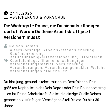
24.10.2025
ABSICHERUNG & VORSORGE
Die Wichtigste Police, die Du niemals kündigen
darfst: Warum Du Deine Arbeitskraft jetzt
versichern musst
Nelson Gomes
Altersvorsorge
,
Arbeitskraftabsicherung
,
Baufinanzierung
,
Berufsunfähigkeitsversicherung
,
Erfolgreich
,
Kapitalanlage
,
Rheine
,
unabhängiger
Versicherungsmakler
,
Versicherung
,
Versicherungen
,
Versicherungsmakler
,
Welche
Versicherungen brauche ich
Du bist jung, gesund, stehst mitten im Berufsleben. Dein
größtes Kapital ist nicht Dein Depot oder Dein Bausparvertrag
– es ist Deine Arbeitskraft. Sie ist die einzige Quelle Deines
gesamten zukünftigen Vermögens.Stell Dir vor, Du bist 30
Jahre …