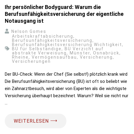
Ihr persönlicher Bodyguard: Warum die
Berufsunfähigkeitsversicherung der eigentliche
Notausgang ist
Nelson Gomes
Arbeitskraftabsicherung
,
Berufsunfähigkeitsversicherung
,
Berufsunfähigkeitsversicherung Wichtigkeit
,
BU für Selbständige
,
BU Verzicht auf
abstrakte Verweisung
,
Münster
,
Osnabrück
,
Rheine
,
Vermögensaufbau
,
Versicherung
,
Versicherungen
Der BU-Check: Wenn der Chef (Sie selbst!) plötzlich krank wird
Die Berufsunfähigkeitsversicherung (BU) ist oft so beliebt wie
ein Zahnarztbesuch, wird aber von Experten als die wichtigste
Versicherung überhaupt bezeichnet. Warum? Weil sie nicht nur
…
⟶
WEITERLESEN