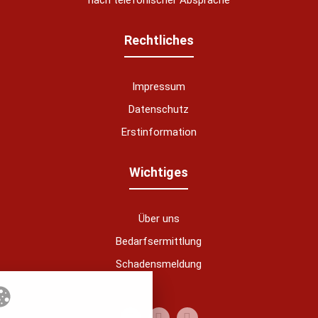
nach telefonischer Absprache
Rechtliches
Impressum
Datenschutz
Erstinformation
nstellungen
Wichtiges
über alle verwendeten Cookies und
chkeit folgende Kategorien zu
r zu blockieren.
Über uns
Bedarfsermittlung
Notwendig
Schadensmeldung
Analytics
Performance