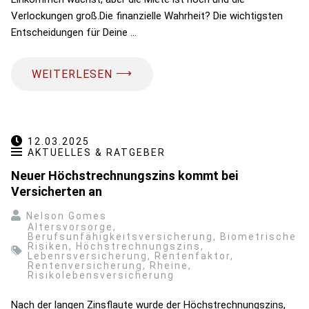
Verlockungen groß.Die finanzielle Wahrheit? Die wichtigsten
Entscheidungen für Deine …
⟶
WEITERLESEN
12.03.2025
AKTUELLES & RATGEBER
Neuer Höchstrechnungszins kommt bei
Versicherten an
Nelson Gomes
Altersvorsorge
,
Berufsunfähigkeitsversicherung
,
Biometrische
Risiken
,
Höchstrechnungszins
,
Lebenrsversicherung
,
Rentenfaktor
,
Rentenversicherung
,
Rheine
,
Risikolebensversicherung
Nach der langen Zinsflaute wurde der Höchstrechnungszins,