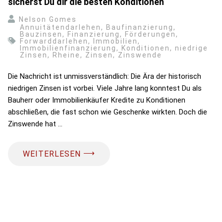
sicherst Du dir die besten Konditionen
Nelson Gomes
Annuitätendarlehen
,
Baufinanzierung
,
Bauzinsen
,
Finanzierung
,
Förderungen
,
Forwarddarlehen
,
Immobilien
,
Immobilienfinanzierung
,
Konditionen
,
niedrige
Zinsen
,
Rheine
,
Zinsen
,
Zinswende
Die Nachricht ist unmissverständlich: Die Ära der historisch
niedrigen Zinsen ist vorbei. Viele Jahre lang konntest Du als
Bauherr oder Immobilienkäufer Kredite zu Konditionen
abschließen, die fast schon wie Geschenke wirkten. Doch die
Zinswende hat …
⟶
WEITERLESEN