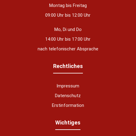
Montag bis Freitag
09:00 Uhr bis 12:00 Uhr
Mo, Di und Do
14:00 Uhr bis 17:00 Uhr
nach telefonischer Absprache
Rechtliches
Impressum
Datenschutz
Erstinformation
nstellungen
Wichtiges
über alle verwendeten Cookies und
chkeit folgende Kategorien zu