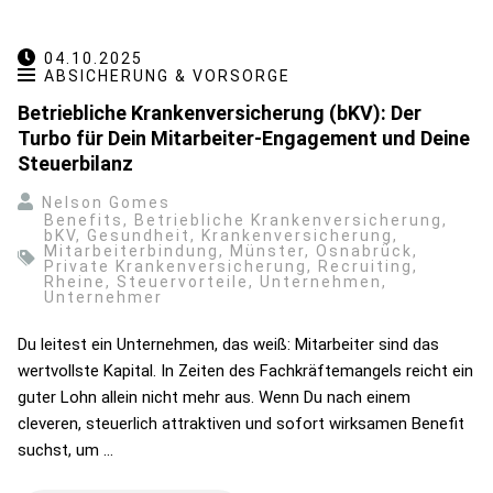
04.10.2025
ABSICHERUNG & VORSORGE
Betriebliche Krankenversicherung (bKV): Der
Turbo für Dein Mitarbeiter-Engagement und Deine
Steuerbilanz
Nelson Gomes
Benefits
,
Betriebliche Krankenversicherung
,
bKV
,
Gesundheit
,
Krankenversicherung
,
Mitarbeiterbindung
,
Münster
,
Osnabrück
,
Private Krankenversicherung
,
Recruiting
,
Rheine
,
Steuervorteile
,
Unternehmen
,
Unternehmer
Du leitest ein Unternehmen, das weiß: Mitarbeiter sind das
wertvollste Kapital. In Zeiten des Fachkräftemangels reicht ein
guter Lohn allein nicht mehr aus. Wenn Du nach einem
cleveren, steuerlich attraktiven und sofort wirksamen Benefit
suchst, um …