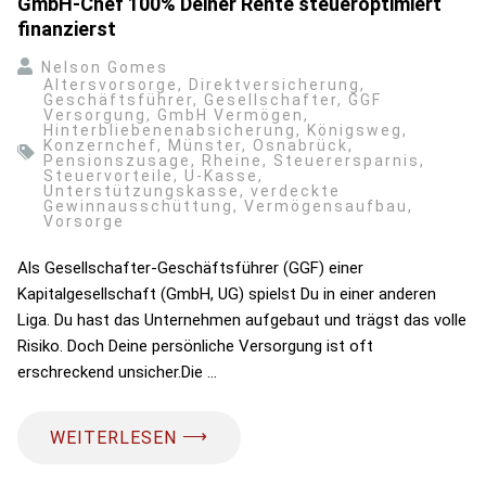
GmbH-Chef 100% Deiner Rente steueroptimiert
finanzierst
Nelson Gomes
Altersvorsorge
,
Direktversicherung
,
Geschäftsführer
,
Gesellschafter
,
GGF
Versorgung
,
GmbH Vermögen
,
Hinterbliebenenabsicherung
,
Königsweg
,
Konzernchef
,
Münster
,
Osnabrück
,
Pensionszusage
,
Rheine
,
Steuerersparnis
,
Steuervorteile
,
U-Kasse
,
Unterstützungskasse
,
verdeckte
Gewinnausschüttung
,
Vermögensaufbau
,
Vorsorge
Als Gesellschafter-Geschäftsführer (GGF) einer
Kapitalgesellschaft (GmbH, UG) spielst Du in einer anderen
Liga. Du hast das Unternehmen aufgebaut und trägst das volle
Risiko. Doch Deine persönliche Versorgung ist oft
erschreckend unsicher.Die …
⟶
WEITERLESEN