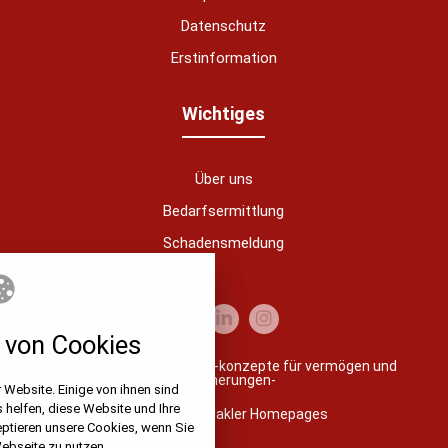
Datenschutz
Erstinformation
nstellungen
Wichtiges
über alle verwendeten Cookies und
chkeit folgende Kategorien zu
r zu blockieren.
Über uns
Bedarfsermittlung
Notwendig
Schadensmeldung
Analytics
Performance
von Cookies
© 2026 ng nelson gomes -konzepte für vermögen und
Marketing
versicherungen-
bypass
 Website. Einige von ihnen sind
helfen, diese Website und Ihre
_ga_*
Made with
❤
Makler Homepages
r den Wartungsmodus verwendet.
eptieren unsere Cookies, wenn Sie
nt Mode (GCM)
Laufzeit
Cookie
Typ
-
Anbieter
ebseite zu nutzen.