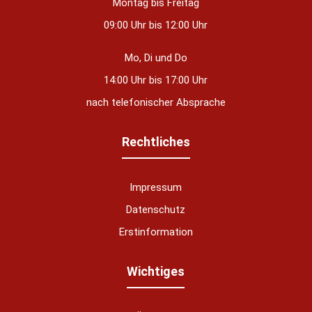
Montag bis Freitag
09:00 Uhr bis 12:00 Uhr
Mo, Di und Do
14:00 Uhr bis 17:00 Uhr
nach telefonischer Absprache
Rechtliches
Impressum
Datenschutz
Erstinformation
nstellungen
Wichtiges
über alle verwendeten Cookies und
chkeit folgende Kategorien zu
r zu blockieren.