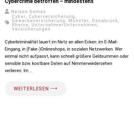
Cybercrime betroffen – mindestens
Nelson Gomes
Cyber
,
Cyberversicherung
,
Gewerbeversicherung
,
Münster
,
Osnabrück
,
Rheine
,
UnternehmerUnternehmen
,
Versicherungen
Cyberkriminalität lauert im Netz an allen Ecken: im E-Mail-
Eingang, in (Fake-)Onlineshops, in sozialen Netzwerken. Wer
einmal nicht aufpasst, kann schnell größere Geldsummen oder
sensible bzw. kostbare Daten auf Nimmerwiedersehen
verlieren. Im …
⟶
WEITERLESEN