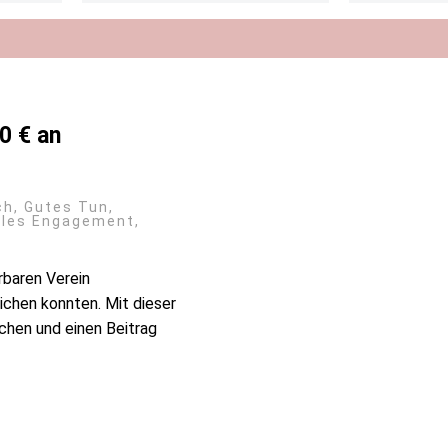
0 € an
ch
,
Gutes Tun
,
ales Engagement
,
rbaren Verein
ichen konnten. Mit dieser
chen und einen Beitrag