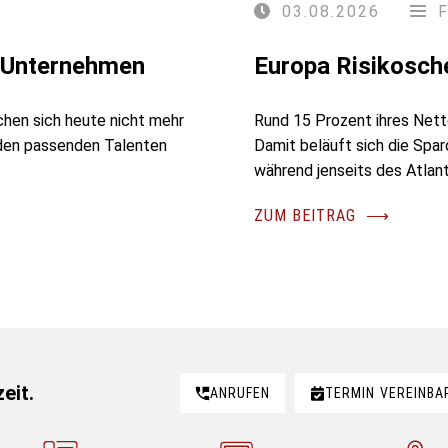
03.08.2026
r Unternehmen
Europa Risikosch
chen sich heute nicht mehr
Rund 15 Prozent ihres Nett
 den passenden Talenten
Damit beläuft sich die Spa
während jenseits des Atlant
ZUM BEITRAG
⟶
eit.
ANRUFEN
TERMIN
VEREINBA