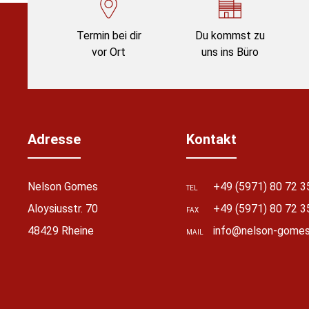
Termin bei dir
Du kommst zu
vor Ort
uns ins Büro
Adresse
Kontakt
Nelson Gomes
+49 (5971) 80 72 3
TEL
Aloysiusstr. 70
+49 (5971) 80 72 3
FAX
stellungen
48429 Rheine
info@nelson-gomes
MAIL
rwendeten Cookies und Skripte. Sie haben die
u akzeptieren oder zu blockieren.
Notwendig