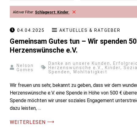
Aktiver Filter:
Schlagwort:
Kinder
04.04.2025
AKTUELLES & RATGEBER
Gemeinsam Gutes tun – Wir spenden 50
Herzenswünsche e.V.
Danke an unsere Kunden
,
Erfolgrei
Nelson
Herzenswünsche e.V.
,
Kinder
,
Sozi
Gomes
Spenden
,
Wohltätigkeit
Wir freuen uns sehr, bekannt zu geben, dass wir dem wunde
Herzenswünsche e.V. eine Spende in Höhe von 500 € überre
Spende möchten wir unser soziales Engagement unterstrei
dazu leisten, …
⟶
WEITERLESEN